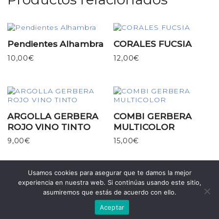
Pendientes Alhambra
CORALES FUCSIA
10,00
€
12,00
€
ARGOLLA GERBERA
COMBI GERBERA
ROJO VINO TINTO
MULTICOLOR
9,00
€
15,00
€
Usamos cookies para asegurar que te damos la mejor
experiencia en nuestra web. Si continúas usando este sitio,
asumiremos que estás de acuerdo con ello.
Aceptar
Neve
| Funciona gracias a
WordPress