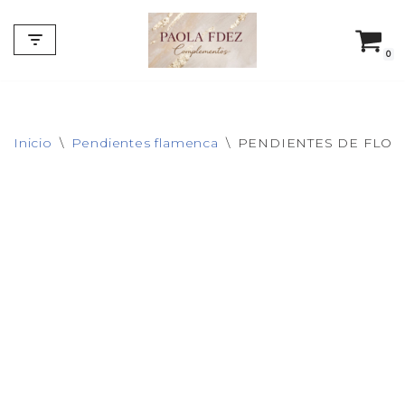
Saltar
0
al
contenido
Inicio
\
Pendientes flamenca
\
PENDIENTES DE FLOR