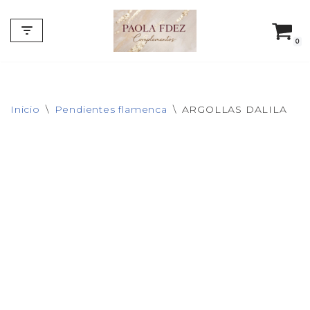
Saltar
0
al
contenido
Inicio
\
Pendientes flamenca
\
ARGOLLAS DALILA