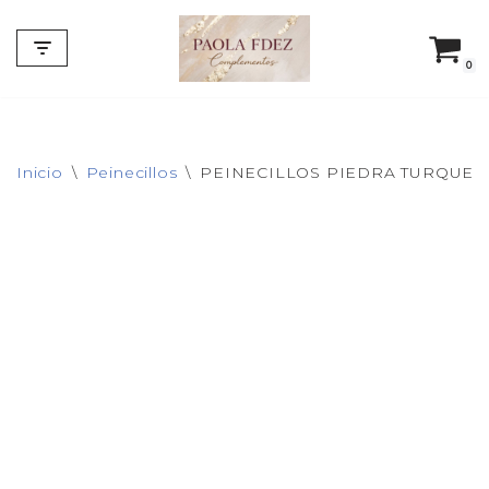
Saltar
0
al
contenido
Inicio
\
Peinecillos
\
PEINECILLOS PIEDRA TURQUES