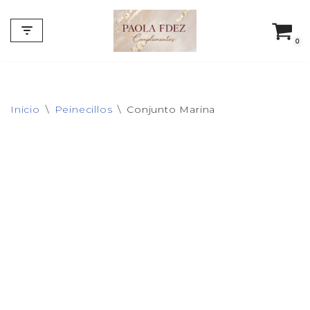
Saltar
0
al
contenido
Inicio
\
Peinecillos
\
Conjunto Marina