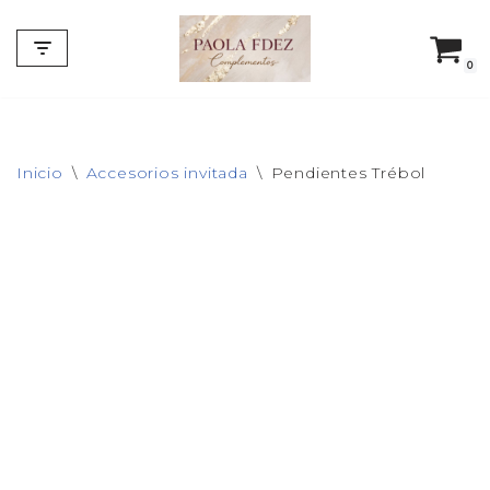
Saltar
0
al
contenido
Inicio
\
Accesorios invitada
\
Pendientes Trébol