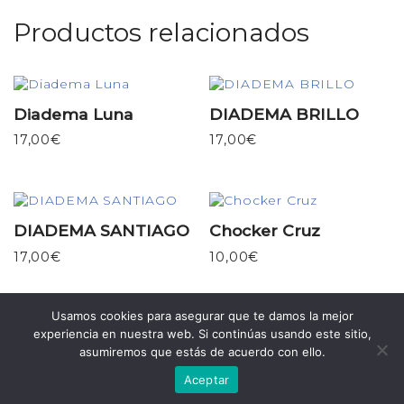
Productos relacionados
Diadema Luna
DIADEMA BRILLO
17,00
€
17,00
€
DIADEMA SANTIAGO
Chocker Cruz
17,00
€
10,00
€
Usamos cookies para asegurar que te damos la mejor
experiencia en nuestra web. Si continúas usando este sitio,
asumiremos que estás de acuerdo con ello.
Aceptar
Neve
| Funciona gracias a
WordPress