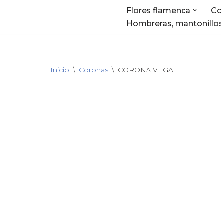
Flores flamenca
Co
Hombreras, mantonillos
Saltar
al
contenido
Inicio
\
Coronas
\
CORONA VEGA