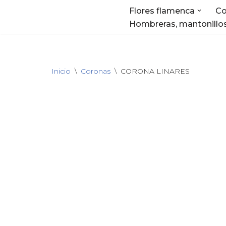
Flores flamenca
Co
Hombreras, mantonillos
Saltar
al
contenido
Inicio
\
Coronas
\
CORONA LINARES