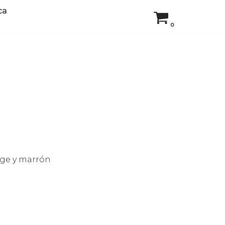
ca
0
ige y marrón